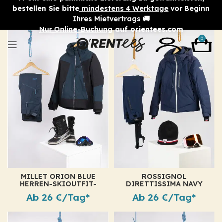
bestellen Sie bitte
mindestens 4 Werktage
vor Beginn
Ihres Mietvertrags 🚚
Nur Online-Buchung
auf orientees.com
0
MILLET ORION BLUE
ROSSIGNOL
HERREN-SKIOUTFIT-
DIRETTISSIMA NAVY
VERLEIH
HERREN-SKI-OUTFIT-
Ab 26 €/Tag*
Ab 26 €/Tag*
VERMIETUNG