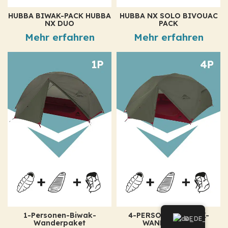
HUBBA BIWAK-PACK HUBBA
HUBBA NX SOLO BIVOUAC
NX DUO
PACK
Mehr erfahren
Mehr erfahren
1-Personen-Biwak-
4-PERSONEN-BIWAK-
DE
Wanderpaket
WANDERPACK