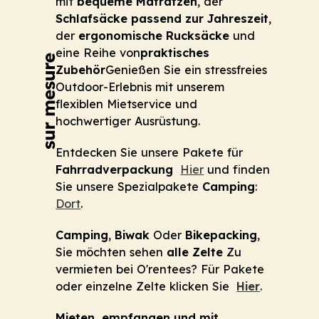
mit
bequeme Matratzen
, der
Schlafsäcke passend zur Jahreszeit
,
der
ergonomische Rucksäcke
und
eine Reihe von
praktisches
Zubehör
Genießen Sie ein stressfreies
Outdoor-Erlebnis mit unserem
flexiblen Mietservice und
hochwertiger Ausrüstung.
Entdecken Sie unsere Pakete für
Fahrradverpackung
Hier
und finden
Sie unsere Spezialpakete
Camping
:
Dort
.
Camping
,
Biwak
Oder
Bikepacking
,
Sie möchten sehen
alle Zelte
Zu
vermieten bei O'rentees? Für Pakete
oder einzelne Zelte klicken Sie
Hier
.
Mieten, empfangen und mit