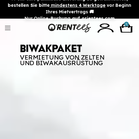
bestellen Sie bitte
mindestens 4 Werktage
vor Beginn
Ihres Mietvertrags 🚚
Nur Online-Buchung
auf orientees.com
0
Biwakpaket
VERMIETUNG VON ZELTEN
UND BIWAKAUSRÜSTUNG