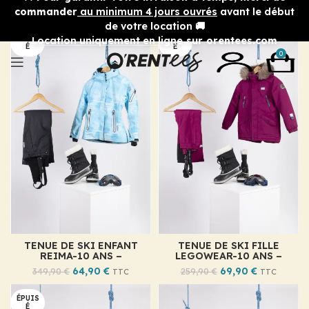
commander
au minimum 4 jours ouvrés
avant le début
de votre location 🚚
ÉPUIS
ÉPUIS
Location uniquement en ligne
sur orentees.com
É
É
0
TENUE DE SKI ENFANT
TENUE DE SKI FILLE
REIMA-10 ANS –
LEGOWEAR-10 ANS –
64,90
€
69,90
€
349,90
€
259,90
€
TTC
TTC
ÉPUIS
É