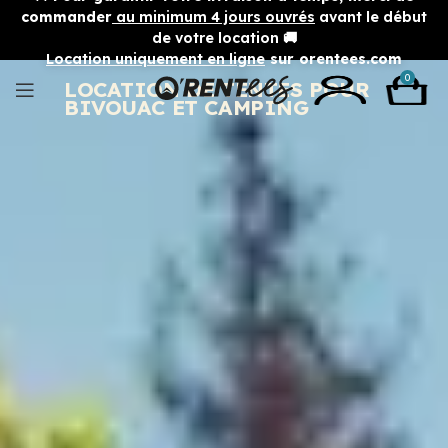
commander
au minimum 4 jours ouvrés
avant le début
de votre location 🚚
Location uniquement en ligne
sur orentees.com
0
LOCATION DE TENTES POUR
BIVOUAC ET CAMPING