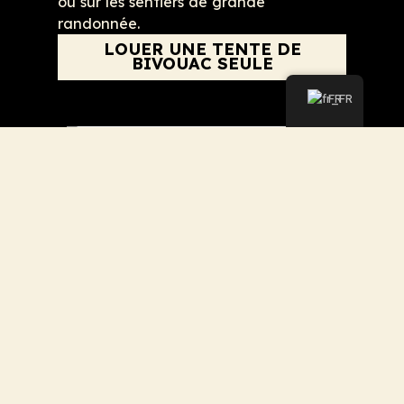
ou sur les sentiers de grande
randonnée.
LOUER UNE TENTE DE
BIVOUAC SEULE
FR
Nous utilisons des cookies pour améliorer votre
expérience sur notre site Web. En naviguant sur ce site,
Location tente et matériel de bivouac
vous acceptez notre utilisation des cookies.
Pack Bivouac à personnaliser selon vos
ACCEPTER
besoins: tente, matelas, sac de
couchage, réchaud, lampe, popote…
tout ce qu’il faut pour bivouaquer
simplement.
LOUER UN PACK TENTE
BIVOUAC