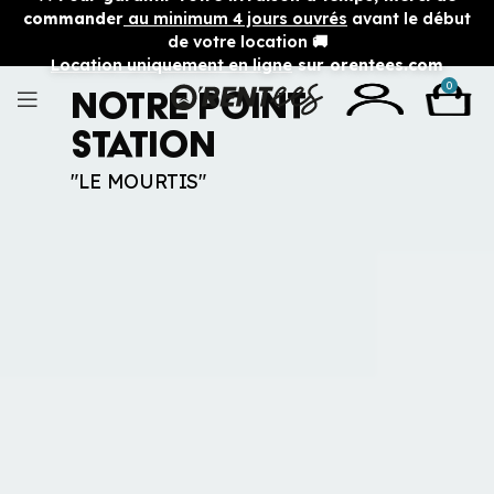
commander
au minimum 4 jours ouvrés
avant le début
de votre location 🚚
Location uniquement en ligne
sur orentees.com
0
Notre Point
station
"LE MOURTIS"