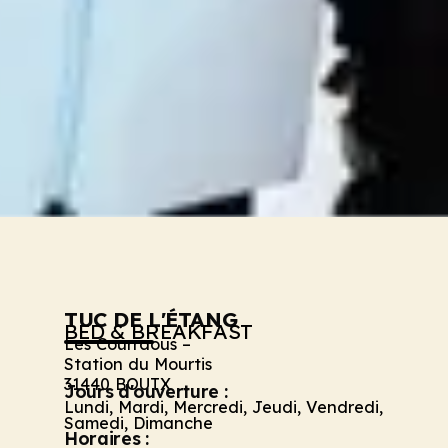
TUC DE L'ÉTANG
BED & BREAKFAST
Les Courraous –
Station du Mourtis
31440 BOUTX
Jours d'ouverture :
Lundi, Mardi, Mercredi, Jeudi, Vendredi,
Samedi, Dimanche
Horaires :