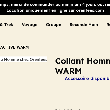
 temps, merci de commander
au minimum 4 jours ouvré
Location uniquement en ligne
sur orentees.com
& Trek
Voyage
Groupe
Seconde Main
R
 ACTIVE WARM
Collant Ho
WARM
Accessoire disponib