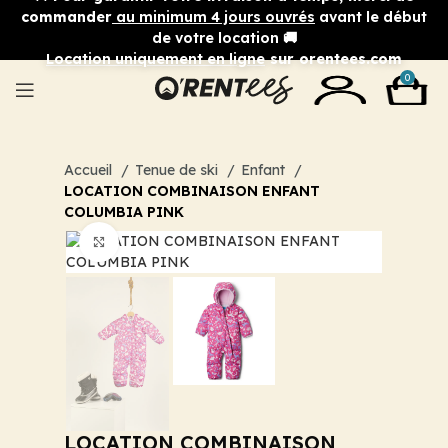
commander
au minimum 4 jours ouvrés
avant le début
de votre location 🚚
Location uniquement en ligne
sur orentees.com
0
Accueil
Tenue de ski
Enfant
LOCATION COMBINAISON ENFANT
COLUMBIA PINK
Cliquez pour agrandir
LOCATION COMBINAISON