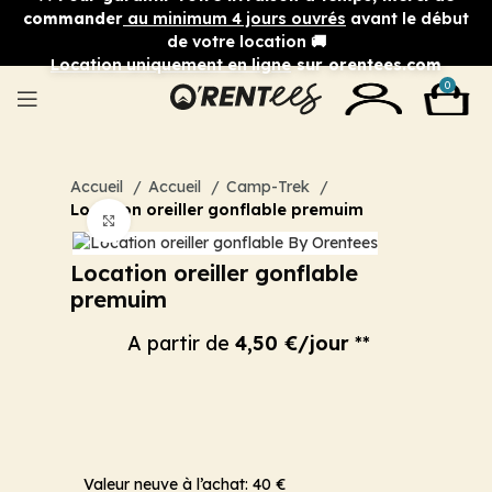
commander
au minimum 4 jours ouvrés
avant le début
de votre location 🚚
Location uniquement en ligne
sur orentees.com
0
Accueil
Accueil
Camp-Trek
Location oreiller gonflable premuim
Cliquez pour agrandir
Location oreiller gonflable
premuim
A partir de
4,50 €/jour
**
Valeur neuve à l’achat: 40 €