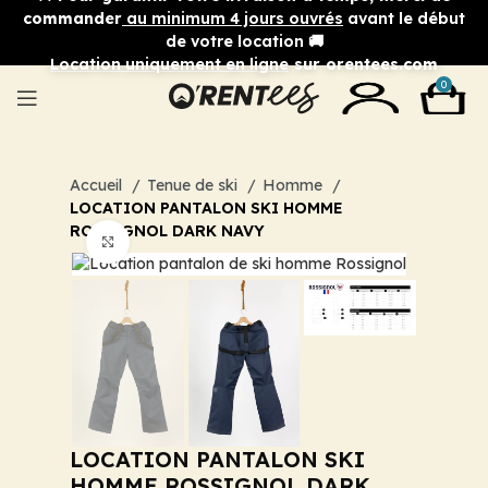
commander
au minimum 4 jours ouvrés
avant le début
de votre location 🚚
Location uniquement en ligne
sur orentees.com
0
Accueil
Tenue de ski
Homme
LOCATION PANTALON SKI HOMME
ROSSIGNOL DARK NAVY
Cliquez pour agrandir
LOCATION PANTALON SKI
HOMME ROSSIGNOL DARK