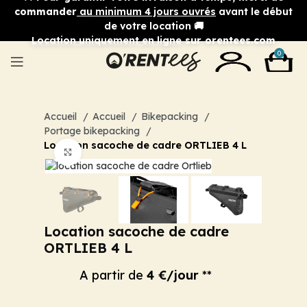
commander
au minimum 4 jours ouvrés
avant le début
de votre location 🚚
Location uniquement en ligne
sur orentees.com
0
Accueil
Accueil
Bikepacking
Portage bikepacking
Location sacoche de cadre ORTLIEB 4 L
Cliquez pour agrandir
Location sacoche de cadre
ORTLIEB 4 L
A partir de
4 €/jour
**