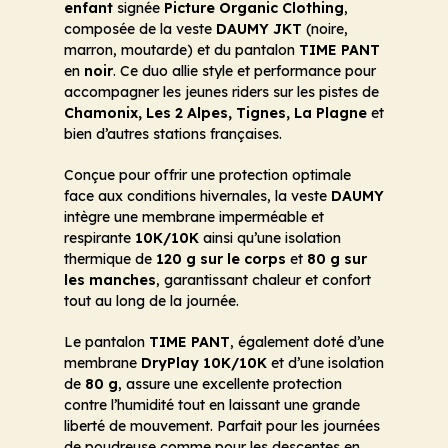
enfant
signée
Picture Organic Clothing
,
composée de la veste
DAUMY JKT
(noire,
marron, moutarde) et du pantalon
TIME PANT
en
noir
. Ce duo allie style et performance pour
accompagner les jeunes riders sur les pistes de
Chamonix, Les 2 Alpes, Tignes, La Plagne
et
bien d’autres stations françaises.
Conçue pour offrir une protection optimale
face aux conditions hivernales, la veste
DAUMY
intègre une membrane imperméable et
respirante
10K/10K
ainsi qu’une isolation
thermique de
120 g sur le corps
et
80 g sur
les manches
, garantissant chaleur et confort
tout au long de la journée.
Le pantalon
TIME PANT
, également doté d’une
membrane
DryPlay 10K/10K
et d’une isolation
de
80 g
, assure une excellente protection
contre l’humidité tout en laissant une grande
liberté de mouvement. Parfait pour les journées
de poudreuse comme pour les descentes en