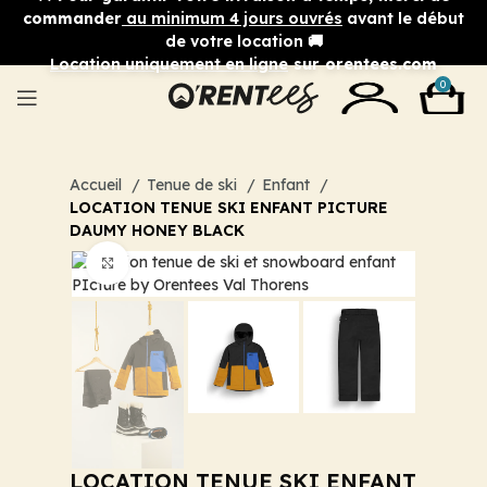
commander
au minimum 4 jours ouvrés
avant le début
de votre location 🚚
Location uniquement en ligne
sur orentees.com
0
Accueil
Tenue de ski
Enfant
LOCATION TENUE SKI ENFANT PICTURE
DAUMY HONEY BLACK
Cliquez pour agrandir
LOCATION TENUE SKI ENFANT