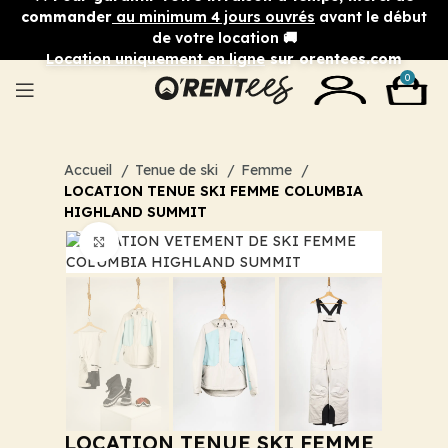
commander
au minimum 4 jours ouvrés
avant le début
de votre location 🚚
Location uniquement en ligne
sur orentees.com
0
Accueil
Tenue de ski
Femme
LOCATION TENUE SKI FEMME COLUMBIA
HIGHLAND SUMMIT
Cliquez pour agrandir
LOCATION TENUE SKI FEMME