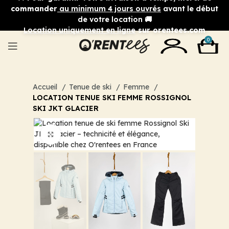
commander
au minimum 4 jours ouvrés
avant le début
de votre location 🚚
Location uniquement en ligne
sur orentees.com
0
Accueil
Tenue de ski
Femme
LOCATION TENUE SKI FEMME ROSSIGNOL
SKI JKT GLACIER
Cliquez pour agrandir