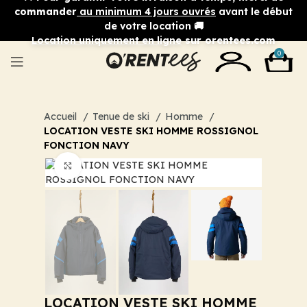
commander
au minimum 4 jours ouvrés
avant le début
de votre location 🚚
Location uniquement en ligne
sur orentees.com
0
Accueil
Tenue de ski
Homme
LOCATION VESTE SKI HOMME ROSSIGNOL
FONCTION NAVY
Cliquez pour agrandir
LOCATION VESTE SKI HOMME