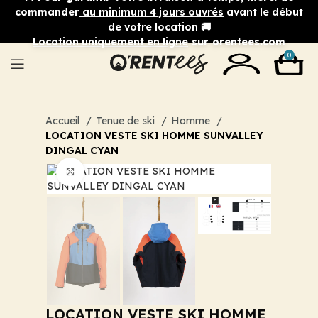
commander
au minimum 4 jours ouvrés
avant le début
de votre location 🚚
Location uniquement en ligne
sur orentees.com
0
Accueil
Tenue de ski
Homme
LOCATION VESTE SKI HOMME SUNVALLEY
DINGAL CYAN
Cliquez pour agrandir
LOCATION VESTE SKI HOMME