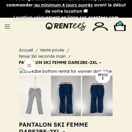
commander
au minimum 4 jours ouvrés
avant le début
de votre location 🚚
Location uniquement en ligne
sur orentees.com
0
Accueil
Vente privée
tenue Ski seconde main
PANTALON SKI FEMME DARE2BE-2XL –
Cliquez pour agrandir
ÉPUIS
É
PANTALON SKI FEMME
DARE2BE-2XL –