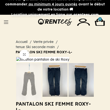
commander
au minimum 4 jours ouvrés
avant le début
de votre location 🚚
Location uniquement en ligne
sur orentees.com
0
Accueil
Vente privée
tenue Ski seconde main
PANTALON SKI FEMME ROXY-L-
Cliquez pour agrandir
PANTALON SKI FEMME ROXY-
L-