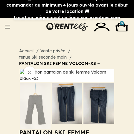
commander
au minimum 4 jours ouvrés
avant le début
de votre location 🚚
Location uniquement en ligne
sur orentees.com
0
Accueil
Vente privée
tenue Ski seconde main
PANTALON SKI FEMME VOLCOM-XS –
Cliquez pour agrandir
PANTALON SKI FEMME