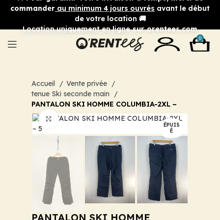
commander
au minimum 4 jours ouvrés
avant le début
de votre location 🚚
Location uniquement en ligne
sur orentees.com
0
Accueil
Vente privée
tenue Ski seconde main
PANTALON SKI HOMME COLUMBIA-2XL –
Cliquez pour agrandir
ÉPUIS
É
PANTALON SKI HOMME