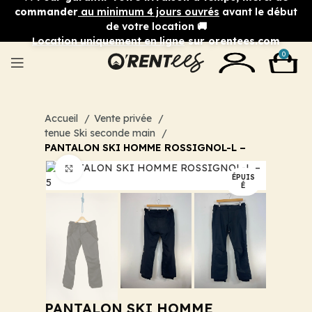
commander
au minimum 4 jours ouvrés
avant le début
de votre location 🚚
Location uniquement en ligne
sur orentees.com
0
Accueil
Vente privée
tenue Ski seconde main
PANTALON SKI HOMME ROSSIGNOL-L –
Cliquez pour agrandir
ÉPUIS
É
PANTALON SKI HOMME