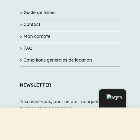
> Guide de tailles
>
Contact
> Mon compte
>
FAQ
> Conditions générales de location
NEWSLETTER
FR
Inscrivez-vous, pour ne pas manquer nos
promos et nos bon plans
Nous utilisons des cookies pour améliorer votre
expérience sur notre site Web. En naviguant sur ce site,
vous acceptez notre utilisation des cookies.
VALIDER
ACCEPTER