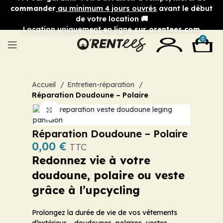
commander
au minimum 4 jours ouvrés
avant le début
de votre location 🚚
Location uniquement en ligne
sur orentees.com
0
Accueil
Entretien-réparation
Réparation Doudoune – Polaire
Cliquez pour agrandir
Réparation Doudoune – Polaire
0,00
€
TTC
Redonnez vie à votre
doudoune, polaire ou veste
grâce à l’upcycling
Prolongez la durée de vie de vos vêtements