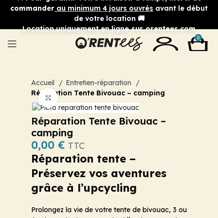
commander
au minimum 4 jours ouvrés
avant le début
de votre location 🚚
Location uniquement en ligne
sur orentees.com
0
Accueil
Entretien-réparation
Réparation Tente Bivouac – camping
Cliquez pour agrandir
Réparation Tente Bivouac –
camping
0,00
€
TTC
Réparation tente –
Préservez vos aventures
grâce à l’upcycling
Prolongez la vie de votre tente de bivouac, 3 ou