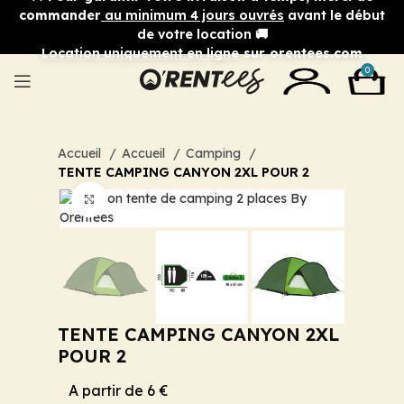
commander
au minimum 4 jours ouvrés
avant le début
de votre location 🚚
Location uniquement en ligne
sur orentees.com
0
Accueil
Accueil
Camping
TENTE CAMPING CANYON 2XL POUR 2
Cliquez pour agrandir
TENTE CAMPING CANYON 2XL
POUR 2
A partir de 6 €