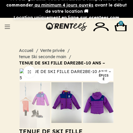
commander
au minimum 4 jours ouvrés
avant le début
de votre location 🚚
Location uniquement en ligne
sur orentees.com
0
Accueil
Vente privée
tenue Ski seconde main
TENUE DE SKI FILLE DARE2BE-10 ANS –
Cliquez pour agrandir
ÉPUIS
É
TENUE DE SKI FILLE