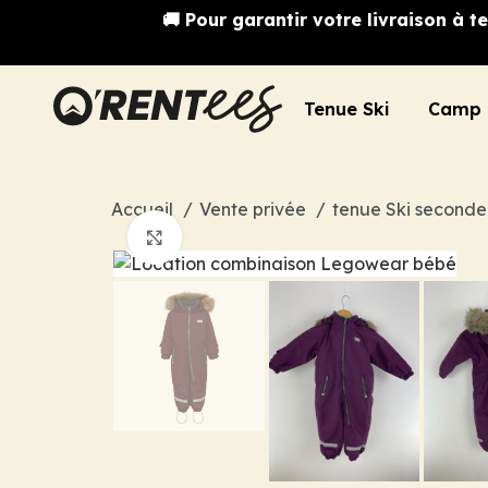
🚚 Pour garantir votre livraison à
Tenue Ski
Camp 
Accueil
Vente privée
tenue Ski second
Cliquez pour agrandir