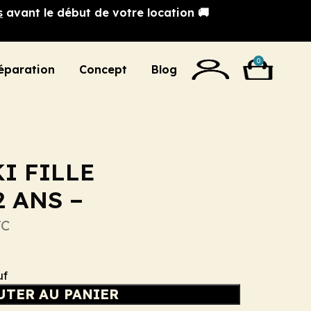
s
avant le début de votre location 🚚
0
éparation
Concept
Blog
I FILLE
 ANS –
TC
uf
UTER AU PANIER