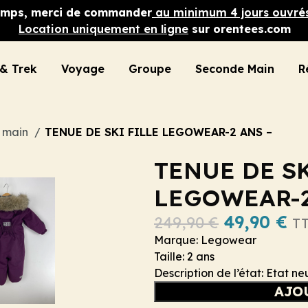
 temps, merci de commander
au minimum 4 jours ouvré
Location uniquement en ligne
sur orentees.com
& Trek
Voyage
Groupe
Seconde Main
R
e main
TENUE DE SKI FILLE LEGOWEAR-2 ANS –
TENUE DE SK
LEGOWEAR-2
49,90
€
249,90
€
T
Marque: Legowear
Taille: 2 ans
Description de l’état: Etat ne
AJO