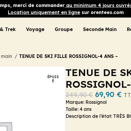
 temps, merci de commander
au minimum 4 jours ouvré
Location uniquement en ligne
sur orentees.com
& Trek
Voyage
Groupe
Seconde Main
R
e main
TENUE DE SKI FILLE ROSSIGNOL-4 ANS –
TENUE DE SK
ÉPUIS
ROSSIGNOL-
É
69,90
€
249,90
€
TT
Marque: Rossignol
Taille: 4 ans
Description de l’état: TRÈS 