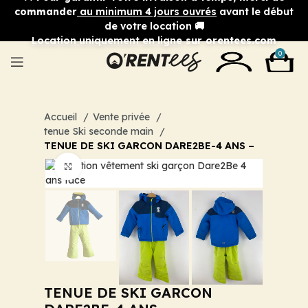
commander
au minimum 4 jours ouvrés
avant le début
de votre location 🚚
Location uniquement en ligne
sur orentees.com
0
Accueil
Vente privée
tenue Ski seconde main
TENUE DE SKI GARCON DARE2BE-4 ANS –
Cliquez pour agrandir
TENUE DE SKI GARCON