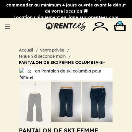
commander
au minimum 4 jours ouvrés
avant le début
de votre location 🚚
Location uniquement en ligne
sur orentees.com
0
Accueil
Vente privée
tenue Ski seconde main
PANTALON DE SKI FEMME COLUMBIA-S-
Cliquez pour agrandir
PANTALON DE SKI FEMME