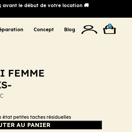
s
avant le début de votre location 🚚
0
éparation
Concept
Blog
KI FEMME
S-
C
n état petites taches résiduelles
UTER AU PANIER