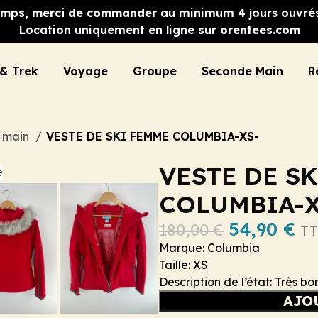
 temps, merci de commander
au minimum 4 jours ouvré
Location uniquement en ligne
sur orentees.com
& Trek
Voyage
Groupe
Seconde Main
R
e main
VESTE DE SKI FEMME COLUMBIA-XS-
VESTE DE S
COLUMBIA-X
54,90
€
180,00
€
TT
Marque: Columbia
Taille: XS
Description de l’état: Très bo
AJO