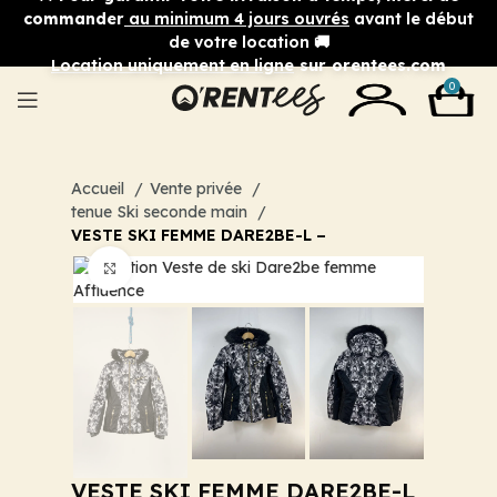
commander
au minimum 4 jours ouvrés
avant le début
de votre location 🚚
Location uniquement en ligne
sur orentees.com
0
Accueil
Vente privée
tenue Ski seconde main
VESTE SKI FEMME DARE2BE-L –
Cliquez pour agrandir
VESTE SKI FEMME DARE2BE-L