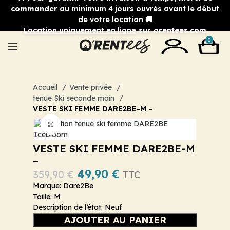
commander
au minimum 4 jours ouvrés
avant le début
de votre location 🚚
Location uniquement en ligne
sur orentees.com
0
Accueil
Vente privée
tenue Ski seconde main
VESTE SKI FEMME DARE2BE-M –
Cliquez pour agrandir
VESTE SKI FEMME DARE2BE-M
–
49,90
€
359,90
€
TTC
Marque: Dare2Be
Taille: M
Description de l’état: Neuf
AJOUTER AU PANIER