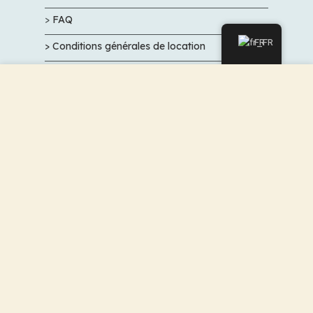
>
FAQ
FR
> Conditions générales de location
Nous utilisons des cookies pour améliorer votre
expérience sur notre site Web. En naviguant sur ce site,
NEWSLETTER
vous acceptez notre utilisation des cookies.
ACCEPTER
Inscrivez-vous, pour ne pas manquer nos
promos et nos bon plans
VALIDER