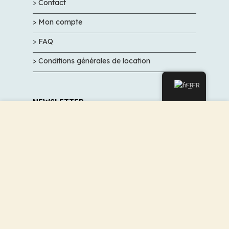
>
Contact
> Mon compte
>
FAQ
> Conditions générales de location
FR
NEWSLETTER
Nous utilisons des cookies pour améliorer votre
expérience sur notre site Web. En naviguant sur ce site,
Inscrivez-vous, pour ne pas manquer nos
vous acceptez notre utilisation des cookies.
promos et nos bon plans
ACCEPTER
VALIDER