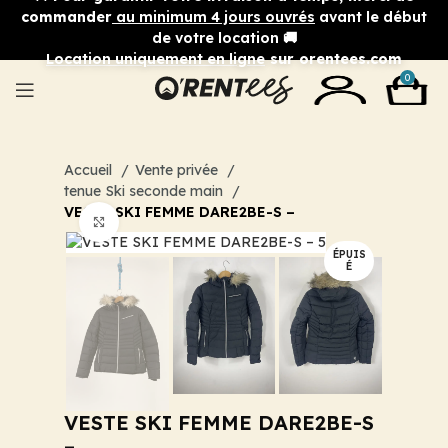
commander
au minimum 4 jours ouvrés
avant le début
de votre location 🚚
Location uniquement en ligne
sur orentees.com
0
Accueil
Vente privée
tenue Ski seconde main
VESTE SKI FEMME DARE2BE-S –
Cliquez pour agrandir
ÉPUIS
É
VESTE SKI FEMME DARE2BE-S
–