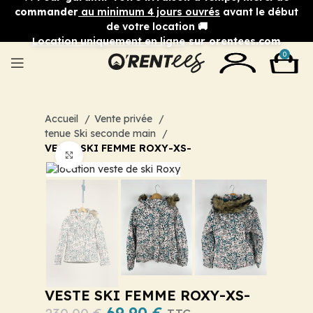
commander
au minimum 4 jours ouvrés
avant le début
de votre location 🚚
Location uniquement en ligne
sur orentees.com
0
Accueil
Vente privée
tenue Ski seconde main
VESTE SKI FEMME ROXY-XS-
Cliquez pour agrandir
VESTE SKI FEMME ROXY-XS-