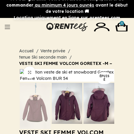
commander
au minimum 4 jours ouvrés
avant le début
de votre location 🚚
Location uniquement en ligne
sur orentees.com
0
Accueil
Vente privée
tenue Ski seconde main
VESTE SKI FEMME VOLCOM GORETEX -M –
Cliquez pour agrandir
ÉPUIS
É
VESTE SKI FEMME VOLCOM