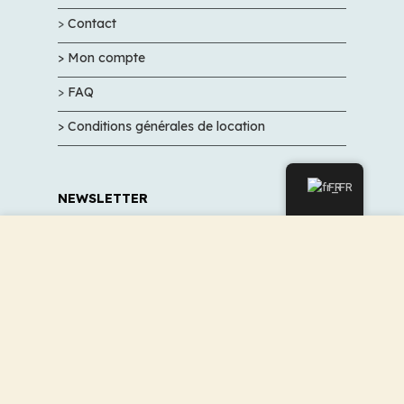
>
Contact
> Mon compte
>
FAQ
> Conditions générales de location
FR
NEWSLETTER
Nous utilisons des cookies pour améliorer votre
Inscrivez-vous, pour ne pas manquer nos
expérience sur notre site Web. En naviguant sur ce site,
promos et nos bon plans
vous acceptez notre utilisation des cookies.
ACCEPTER
VALIDER