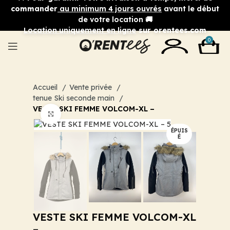
commander
au minimum 4 jours ouvrés
avant le début
de votre location 🚚
Location uniquement en ligne
sur orentees.com
0
Accueil
Vente privée
tenue Ski seconde main
VESTE SKI FEMME VOLCOM-XL –
Cliquez pour agrandir
ÉPUIS
É
VESTE SKI FEMME VOLCOM-XL
–