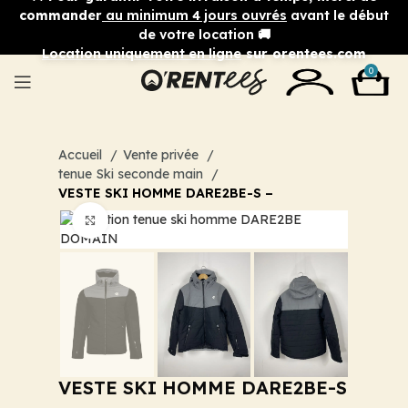
commander
au minimum 4 jours ouvrés
avant le début
de votre location 🚚
Location uniquement en ligne
sur orentees.com
0
Accueil
Vente privée
tenue Ski seconde main
VESTE SKI HOMME DARE2BE-S –
Cliquez pour agrandir
VESTE SKI HOMME DARE2BE-S