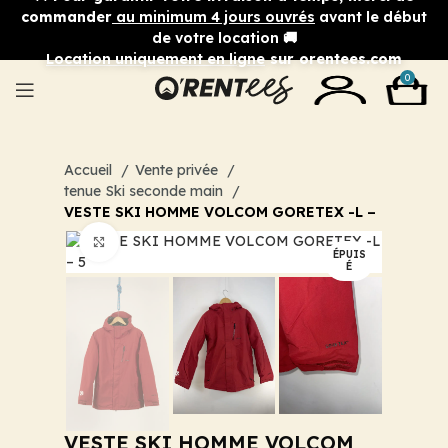
commander
au minimum 4 jours ouvrés
avant le début
de votre location 🚚
Location uniquement en ligne
sur orentees.com
0
Accueil
Vente privée
tenue Ski seconde main
VESTE SKI HOMME VOLCOM GORETEX -L –
Cliquez pour agrandir
ÉPUIS
É
VESTE SKI HOMME VOLCOM