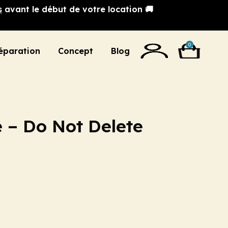
s
avant le début de votre location 🚚
0
éparation
Concept
Blog
 – Do Not Delete