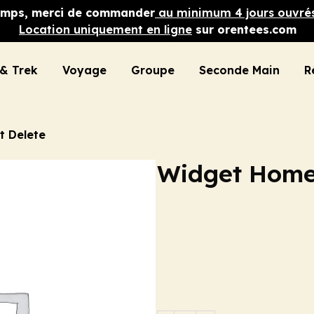
 temps, merci de commander
au minimum 4 jours ouvré
Location uniquement en ligne
sur orentees.com
& Trek
Voyage
Groupe
Seconde Main
R
t Delete
Widget Home