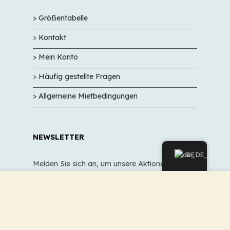
> Größentabelle
>
Kontakt
> Mein Konto
>
Häufig gestellte Fragen
> Allgemeine Mietbedingungen
NEWSLETTER
DE
Melden Sie sich an, um unsere Aktionen und
tollen Angebote nicht zu verpassen.
Um die optimale Nutzung unserer Website zu
ermöglichen, verwenden wir Cookies. Um nicht gegen
geltende Gesetze zu verstoßen, benötigen wir dazu Ihr
ausdrückliches Einverständnis.
VALIDIEREN