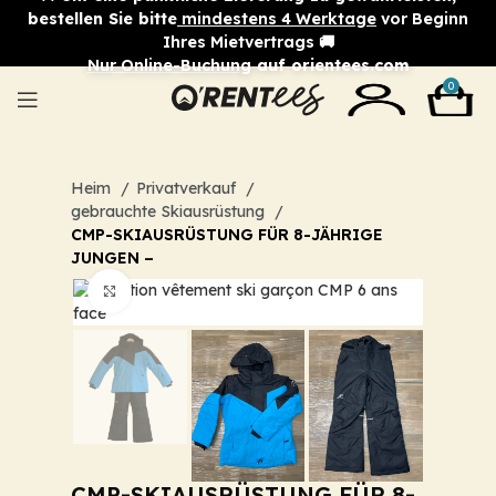
bestellen Sie bitte
mindestens 4 Werktage
vor Beginn
Ihres Mietvertrags 🚚
Nur Online-Buchung
auf orientees.com
0
Heim
Privatverkauf
gebrauchte Skiausrüstung
CMP-SKIAUSRÜSTUNG FÜR 8-JÄHRIGE
JUNGEN –
Zum Vergrößern klicken
CMP-SKIAUSRÜSTUNG FÜR 8-