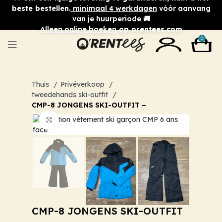
beste bestellen.
minimaal 4 werkdagen
vóór aanvang
van je huurperiode 🚚
Alleen online boeken
op orentees.com
0
Thuis
Privéverkoop
tweedehands ski-outfit
CMP-8 JONGENS SKI-OUTFIT –
Klik om te vergroten
CMP-8 JONGENS SKI-OUTFIT