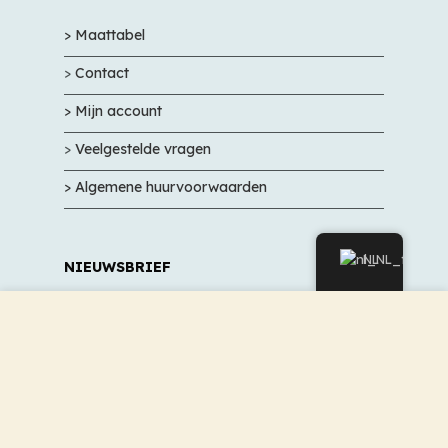
> Maattabel
>
Contact
> Mijn account
>
Veelgestelde vragen
> Algemene huurvoorwaarden
NL
NIEUWSBRIEF
Wij gebruiken cookies om uw ervaring op onze website te
Meld u aan en mis onze promoties en
verbeteren. Door deze site te bezoeken, gaat u akkoord
geweldige aanbiedingen niet.
met ons gebruik van cookies.
ACCEPTEREN
OM TE VALIDEREN