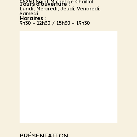
05260 Saint Michel de Chaillol
Jours d'ouverture :
Lundi, Mercredi, Jeudi, Vendredi,
Samedi
Horaires :
9h30 – 12h30 / 15h30 – 19h30
PRÉSENTATION