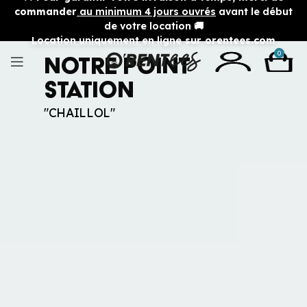
commander
au minimum 4 jours ouvrés
avant le début
de votre location 🚚
Location uniquement en ligne
sur orentees.com
0
Notre Point
station
"CHAILLOL"