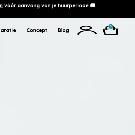
n
vóór aanvang van je huurperiode 🚚
0
aratie
Concept
Blog