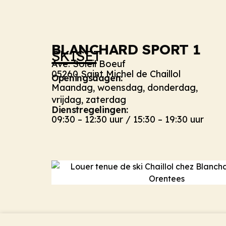
BLANCHARD SPORT 1
SKISET
Ave. Soleil Boeuf
05260 Saint Michel de Chaillol
Openingsdagen:
Maandag, woensdag, donderdag,
vrijdag, zaterdag
Dienstregelingen:
09:30 – 12:30 uur / 15:30 – 19:30 uur