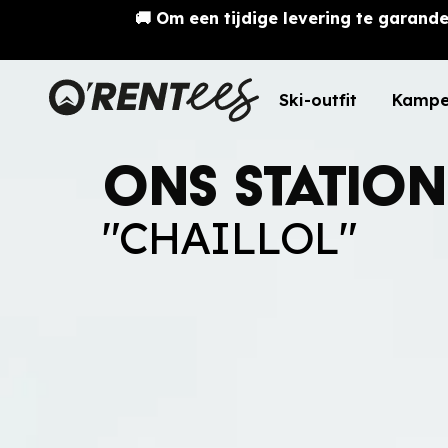
🚚 Om een tijdige levering te garande
Ski-outfit
Kampe
Ons Statio
"CHAILLOL"