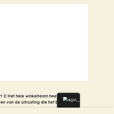
 1! Het hele winkelteam heet u van
NL
zen van de uitrusting die het beste