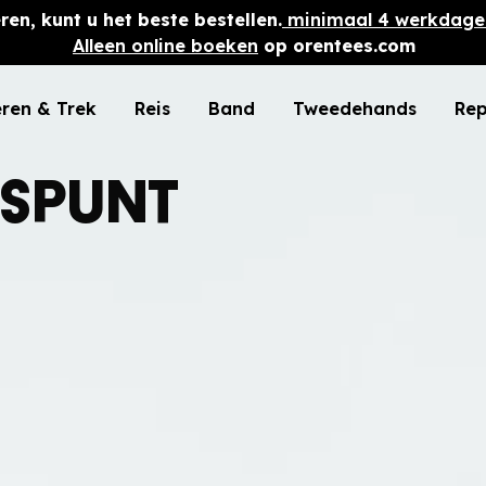
ren, kunt u het beste bestellen.
minimaal 4 werkdage
Alleen online boeken
op orentees.com
ren & Trek
Reis
Band
Tweedehands
Rep
nspunt