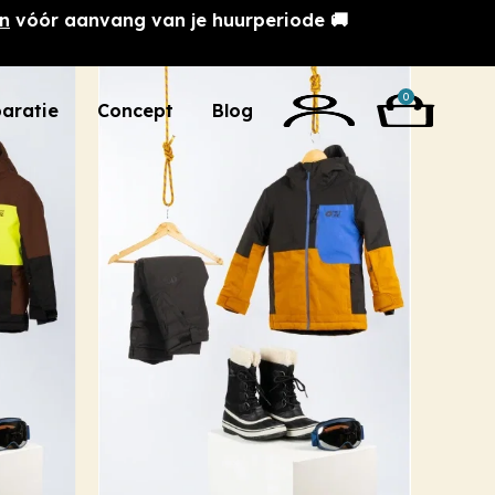
n
vóór aanvang van je huurperiode 🚚
0
aratie
Concept
Blog