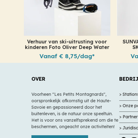
Verhuur van ski-uitrusting voor
SUNVA
kinderen Foto Oliver Deep Water
S
Vanaf € 8,75/dag*
Va
OVER
BEDRI
Voorheen "Les Petits Montagnards",
> Statio
oorspronkelijk afkomstig uit de Haute-
> Onze p
Savoie en gepassioneerd door het
buitenleven, is de natuur onze speeltuin.
> Partne
Het is voor ons vanzelfsprekend om die te
beschermen, ongeacht onze activiteiten!
> Juridi