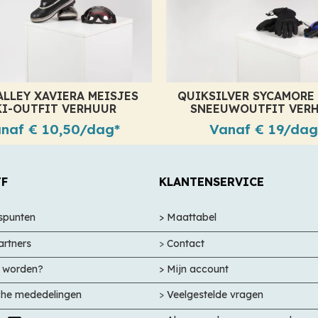
LLEY XAVIERA MEISJES
QUIKSILVER SYCAMORE
KI-OUTFIT VERHUUR
SNEEUWOUTFIT VER
naf € 10,50/dag*
Vanaf € 19/dag
JF
KLANTENSERVICE
nspunten
> Maattabel
artners
>
Contact
r worden?
> Mijn account
sche mededelingen
>
Veelgestelde vragen