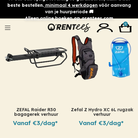
beste bestellen.
minimaal 4 werkdagen
vóór aanvang
van je huurperiode 🚚
Alleen online boeken
op orentees.com
0
ZEFAL Raider R30
Zefal Z Hydro XC 6L rugzak
bagagerek verhuur
verhuur
Vanaf €3/dag*
Vanaf €3/dag*