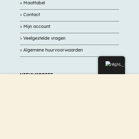
> Maattabel
>
Contact
> Mijn account
>
Veelgestelde vragen
> Algemene huurvoorwaarden
NL
NIEUWSBRIEF
Wij gebruiken cookies om uw ervaring op onze website te
verbeteren. Door deze site te bezoeken, gaat u akkoord
Meld u aan en mis onze promoties en
met ons gebruik van cookies.
geweldige aanbiedingen niet.
ACCEPTEREN
OM TE VALIDEREN