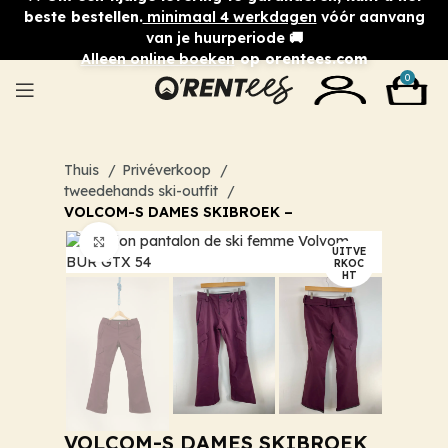
beste bestellen.
minimaal 4 werkdagen
vóór aanvang
van je huurperiode 🚚
Alleen online boeken
op orentees.com
0
Thuis
Privéverkoop
tweedehands ski-outfit
VOLCOM-S DAMES SKIBROEK –
Klik om te vergroten
UITVE
RKOC
HT
VOLCOM-S DAMES SKIBROEK