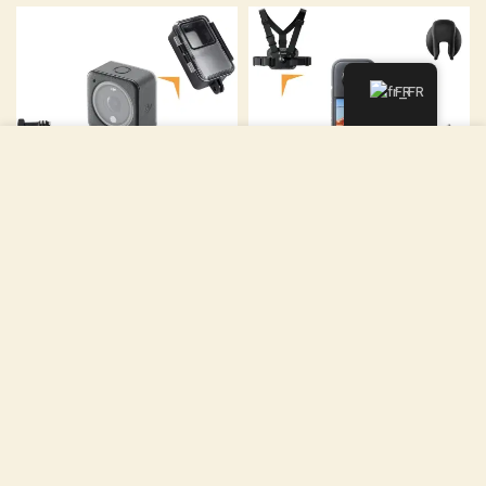
FR
Nous utilisons des cookies pour améliorer votre
expérience sur notre site Web. En naviguant sur ce site,
vous acceptez notre utilisation des cookies.
ACCEPTER
Location caméra Action 2
Location camera Insta360
DJI
X3 et accessoires
Dès 9.50 €/j*
Dès 11.25 €/j*