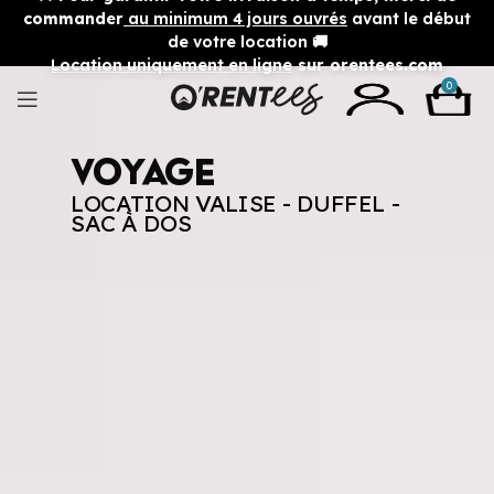
commander
au minimum 4 jours ouvrés
avant le début
de votre location 🚚
Location uniquement en ligne
sur orentees.com
0
Voyage
LOCATION VALISE - DUFFEL -
SAC À DOS