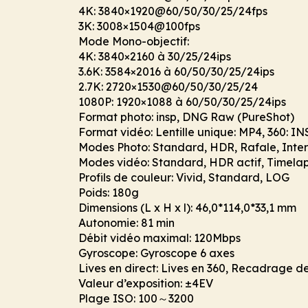
4K: 3840×1920@60/50/30/25/24fps
3K: 3008×1504@100fps
Mode Mono-objectif:
4K: 3840×2160 à 30/25/24ips
3.6K: 3584×2016 à 60/50/30/25/24ips
2.7K: 2720×1530@60/50/30/25/24
1080P: 1920×1088 à 60/50/30/25/24ips
Format photo: insp, DNG Raw (PureShot)
Format vidéo: Lentille unique: MP4, 360: I
Modes Photo: Standard, HDR, Rafale, Inter
Modes vidéo: Standard, HDR actif, Timelaps
Profils de couleur: Vivid, Standard, LOG
Poids: 180g
Dimensions (L x H x l): 46,0*114,0*33,1 mm
Autonomie: 81 min
Débit vidéo maximal: 120Mbps
Gyroscope: Gyroscope 6 axes
Lives en direct: Lives en 360, Recadrage de
Valeur d’exposition: ±4EV
Plage ISO: 100～3200