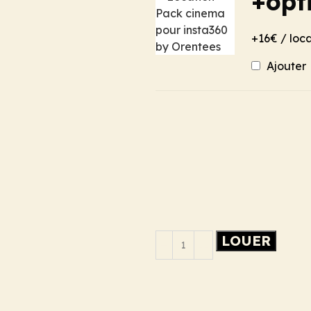
+opt
+16€ / loc
Ajouter
LOUER