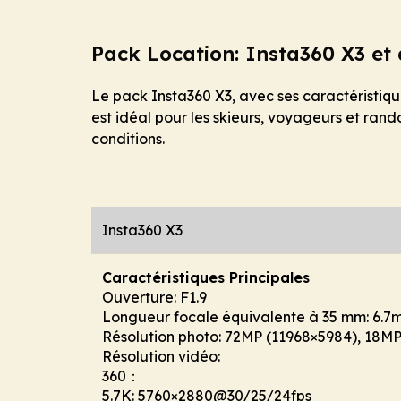
Pack Location: Insta360 X3 et 
Le pack Insta360 X3, avec ses caractéristiqu
est idéal pour les skieurs, voyageurs et rand
conditions.
Insta360 X3
Caractéristiques Principales
Ouverture: F1.9
Longueur focale équivalente à 35 mm: 6.
Résolution photo: 72MP (11968×5984), 18MP
Résolution vidéo:
360：
5.7K: 5760×2880@30/25/24fps