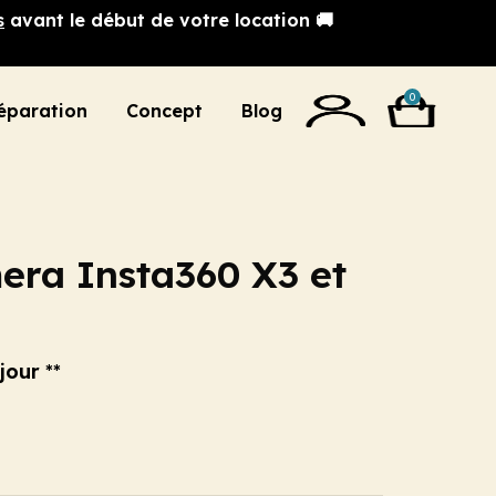
s
avant le début de votre location 🚚
0
éparation
Concept
Blog
era Insta360 X3 et
jour
**