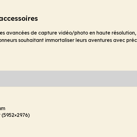
accessoires
es avancées de capture vidéo/photo en haute résolution, s
onneurs souhaitant immortaliser leurs aventures avec précis
7mm
 (5952×2976)