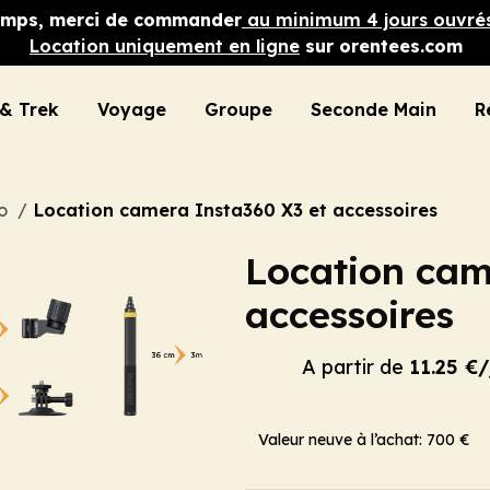
 temps, merci de commander
au minimum 4 jours ouvré
Location uniquement en ligne
sur orentees.com
& Trek
Voyage
Groupe
Seconde Main
R
eo
Location camera Insta360 X3 et accessoires
Location cam
accessoires
A partir de
11.25 €/
Valeur neuve à l’achat: 700 €