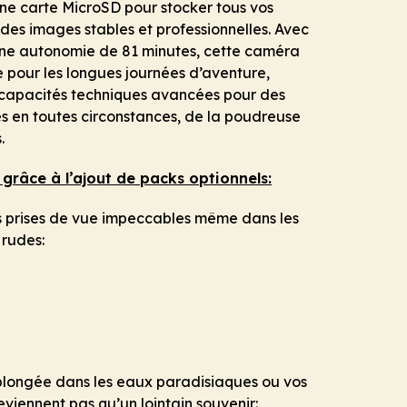
une carte MicroSD pour stocker tous vos
 des images stables et professionnelles. Avec
une autonomie de 81 minutes, cette caméra
 pour les longues journées d’aventure,
s capacités techniques avancées pour des
s en toutes circonstances, de la poudreuse
.
grâce à l’ajout de packs optionnels:
es prises de vue impeccables même dans les
 rudes:
 plongée dans les eaux paradisiaques ou vos
viennent pas qu’un lointain souvenir: