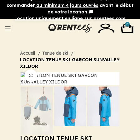
commander
au minimum 4 jours ouvrés
avant le début
de votre location 🚚
Location uniquement en ligne
sur orentees.com
0
Accueil
Tenue de ski
LOCATION TENUE SKI GARCON SUNVALLEY
XILDOR
Cliquez pour agrandir
LOCATION TENUE SKI