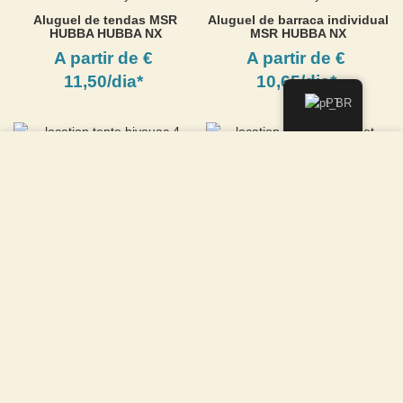
Aluguel de tendas MSR
Aluguel de barraca individual
HUBBA HUBBA NX
MSR HUBBA NX
A partir de €
A partir de €
11,50/dia*
10,65/dia*
PT
Utilizamos cookies para melhorar a sua experiência no
nosso site. Ao navegar neste site, você concorda com o uso
de cookies.
Aluguel de barraca de
Aluguel de barraca de
acampamento para 4 pessoas
acampamento para 4 pessoas
/ acampamento para 2 a 4
ACEITAR
A partir de €
A partir de €
pessoas
11,50/dia*
14,75/dia*
Aluguel de tenda MSR ELIXIR
1
Aluguel de barraca de
acampamento para 6 pessoas
A partir de € 10/dia*
/ acampamento para 4 a 5