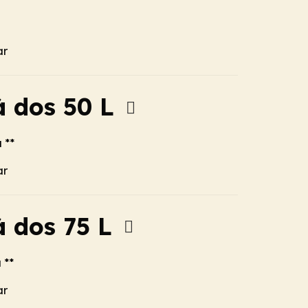
ar
à dos 50 L
 **
ar
à dos 75 L
 **
ar