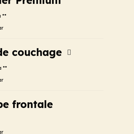
ller Premium
 **
ar
de couchage
a **
ar
e frontale
ar