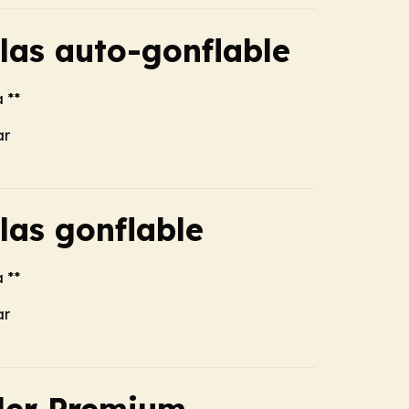
las auto-gonflable
a **
ar
las gonflable
a **
ar