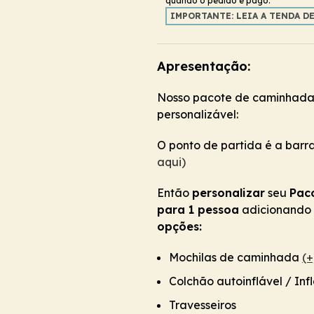
quando o pedido é pago.
IMPORTANTE: LEIA A TENDA D
Apresentação:
Nosso pacote de caminhada 
personalizável:
O ponto de partida é a barra
aqui)
Então
personalizar
seu
Pac
para 1 pessoa
adicionando o
opções:
Mochilas de caminhada
(+
Colchão autoinflável / Inf
Travesseiros