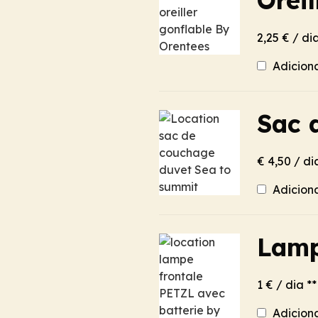
Orei
2,25 € / dia
Adicion
Sac 
€ 4,50 / di
Adicion
Lamp
1 € / dia **
Adicion