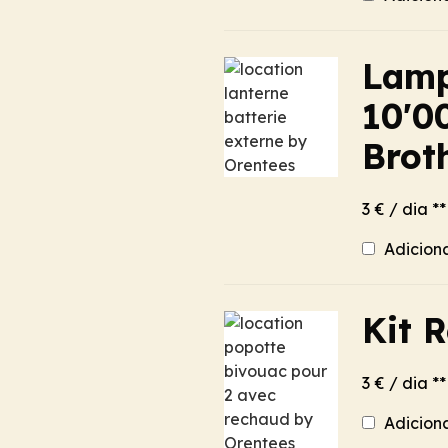
Lamp
10'0
Brot
3 € / dia **
Adicion
Kit 
3 € / dia **
Adicion