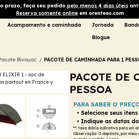
no prazo, faça seu pedido
pelo menos 4 dias úteis
ante
Reserva somente online
em orentees.com
Acampamento e caminhada
Jornada
Band
Blogue
Pacote Bivouac
PACOTE DE CAMINHADA PARA 1 PES
PACOTE DE 
PESSOA
PARA SABER O PREÇO
• Selecione seus itens
• Indique as datas do
**: taxa diária indicativa para um a
Observação: O depósito, por meio