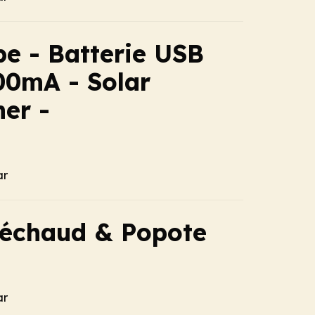
e - Batterie USB
00mA - Solar
her -
ar
Réchaud & Popote
ar