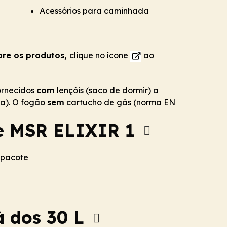
Acessórios para caminhada
bre os produtos,
clique no ícone
ao
ornecidos
com
lençóis (saco de dormir) a
a). O fogão
sem
cartucho de gás (norma EN
e MSR ELIXIR 1
 pacote
à dos 30 L