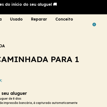
s do início do seu aluguel 🚚
a
Usado
Reparar
Conceito
0
SOA
CAMINHADA PARA 1
:
 seu aluguer
luguer de 8 dias
 de impressão bancária, é capturado automaticamente